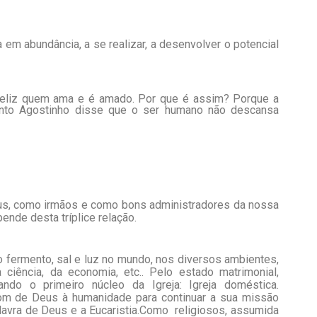
 em abundância, a se realizar, a desenvolver o potencial
É feliz quem ama e é amado. Por que é assim? Porque a
Santo Agostinho disse que o ser humano não descansa
us, como irmãos e como bons administradores da nossa
ende desta tríplice relação.
fermento, sal e luz no mundo, nos diversos ambientes,
 ciência, da economia, etc.. Pelo estado matrimonial,
ndo o primeiro núcleo da Igreja: Igreja doméstica.
om de Deus à humanidade para continuar a sua missão
avra de Deus e a Eucaristia.Como religiosos, assumida