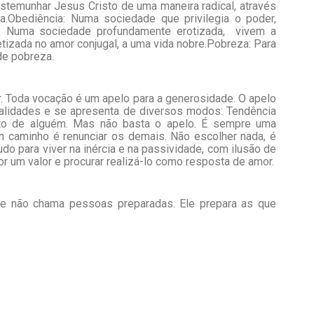
temunhar Jesus Cristo de uma maneira radical, através
a.Obediência: Numa sociedade que privilegia o poder,
: Numa sociedade profundamente erotizada, vivem a
retizada no amor conjugal, a uma vida nobre.Pobreza: Para
de pobreza.
r. Toda vocação é um apelo para a generosidade. O apelo
alidades e se apresenta de diversos modos: Tendência
icito de alguém. Mas não basta o apelo. É sempre uma
 caminho é renunciar os demais. Não escolher nada, é
o para viver na inércia e na passividade, com ilusão de
or um valor e procurar realizá-lo como resposta de amor.
e não chama pessoas preparadas. Ele prepara as que