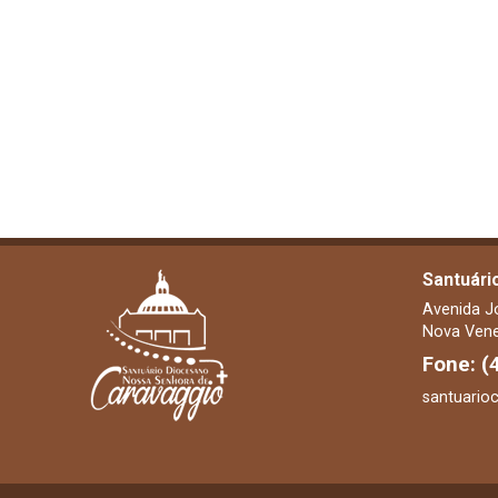
Santuári
Avenida J
Nova Vene
Fone: (
santuario