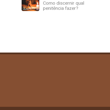
Como discernir qual
penitência fazer?