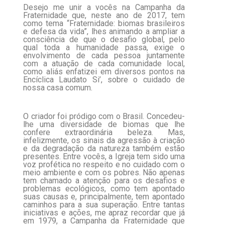
Desejo me unir a vocês na Campanha da
Fraternidade que, neste ano de 2017, tem
como tema “Fraternidade: biomas brasileiros
e defesa da vida”, lhes animando a ampliar a
consciência de que o desafio global, pelo
qual toda a humanidade passa, exige o
envolvimento de cada pessoa juntamente
com a atuação de cada comunidade local,
como aliás enfatizei em diversos pontos na
Encíclica Laudato Si’, sobre o cuidado de
nossa casa comum.
O criador foi pródigo com o Brasil. Concedeu-
lhe uma diversidade de biomas que lhe
confere extraordinária beleza. Mas,
infelizmente, os sinais da agressão à criação
e da degradação da natureza também estão
presentes. Entre vocês, a Igreja tem sido uma
voz profética no respeito e no cuidado com o
meio ambiente e com os pobres. Não apenas
tem chamado a atenção para os desafios e
problemas ecológicos, como tem apontado
suas causas e, principalmente, tem apontado
caminhos para a sua superação. Entre tantas
iniciativas e ações, me apraz recordar que já
em 1979, a Campanha da Fraternidade que