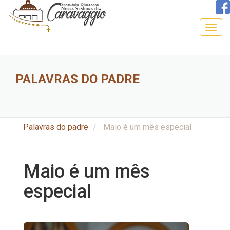
Togg
navig
PALAVRAS DO PADRE
Palavras do padre
Maio é um mês especial
Maio é um mês
especial