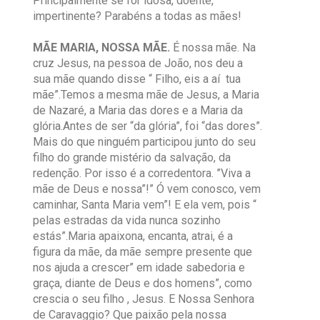
Principalmente se for idosa, doente,
impertinente? Parabéns a todas as mães!
MÃE MARIA, NOSSA MÃE.
É nossa mãe. Na
cruz Jesus, na pessoa de João, nos deu a
sua mãe quando disse “ Filho, eis a aí tua
mãe”.Temos a mesma mãe de Jesus, a Maria
de Nazaré, a Maria das dores e a Maria da
glória.Antes de ser “da glória”, foi “das dores”.
Mais do que ninguém participou junto do seu
filho do grande mistério da salvação, da
redenção. Por isso é a corredentora. ”Viva a
mãe de Deus e nossa”!” Ó vem conosco, vem
caminhar, Santa Maria vem”! E ela vem, pois “
pelas estradas da vida nunca sozinho
estás”.Maria apaixona, encanta, atrai, é a
figura da mãe, da mãe sempre presente que
nos ajuda a crescer” em idade sabedoria e
graça, diante de Deus e dos homens”, como
crescia o seu filho , Jesus. E Nossa Senhora
de Caravaggio? Que paixão pela nossa