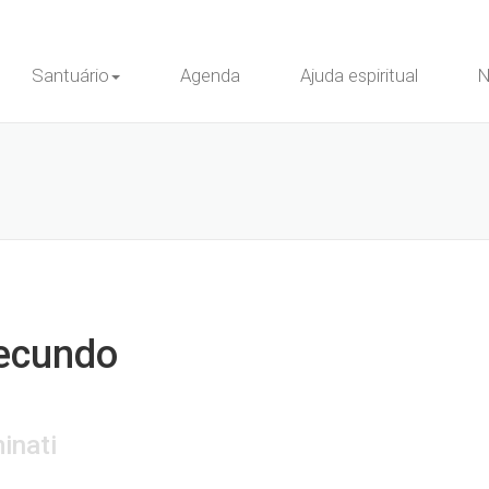
Santuário
Agenda
Ajuda espiritual
N
fecundo
inati