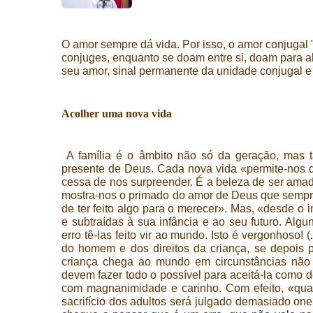
O amor sempre dá vida. Por isso, o amor conjugal "n
conjuges, enquanto se doam entre si, doam para al
seu amor, sinal permanente da unidade conjugal e s
Acolher uma nova vida
A família é o âmbito não só da geração, mas
presente de Deus. Cada nova vida «permite-nos d
cessa de nos surpreender. É a beleza de ser amado
mostra-nos o primado do amor de Deus que sempre 
de ter feito algo para o merecer». Mas, «desde o 
e subtraídas à sua infância e ao seu futuro. Algu
erro tê-las feito vir ao mundo. Isto é vergonhoso! 
do homem e dos direitos da criança, se depois 
criança chega ao mundo em circunstâncias não 
devem fazer todo o possível para aceitá-la como 
com magnanimidade e carinho. Com efeito, «qu
sacrifício dos adultos será julgado demasiado on