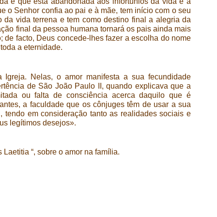
da e que está abandonada aos infortúnios da vida e à
e o Senhor confia ao pai e à mãe, tem início com o seu
da vida terrena e tem como destino final a alegria da
zação final da pessoa humana tornará os pais ainda mais
o; de facto, Deus concede-lhes fazer a escolha do nome
toda a eternidade.
 Igreja. Nelas, o amor manifesta a sua fecundidade
rtência de São João Paulo II, quando explicava que a
mitada ou falta de consciência acerca daquilo que é
 antes, a faculdade que os cônjuges têm de usar a sua
, tendo em consideração tanto as realidades sociais e
us legítimos desejos».
aetitia “, sobre o amor na família.