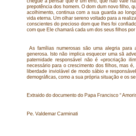
chegue a pensar que é um erro, que não vale na
prepotência dos homem.
O dom dum novo filho, qu
acolhimento, continua com a sua guarda ao longo 
vida eterna. Um olhar sereno voltado para a reali
conscientes do precioso dom que lhes foi confiad
com que Ele chamará cada um dos seus filhos por 
As famílias numerosas são uma alegria para a
generosa. Isto não implica esquecer uma sã adve
paternidade responsável não é «procriação ili
necessário para o crescimento dos filhos, mas é,
liberdade inviolável de modo sábio e responsável
demográficas, como a sua própria situação e os se
Extraido do documento do Papa Francisco “ Amoris L
Pe. Valdemar Carminati