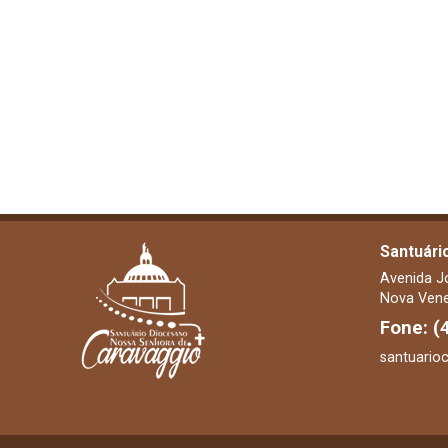
Santuári
Avenida J
Nova Vene
Fone: (
santuario