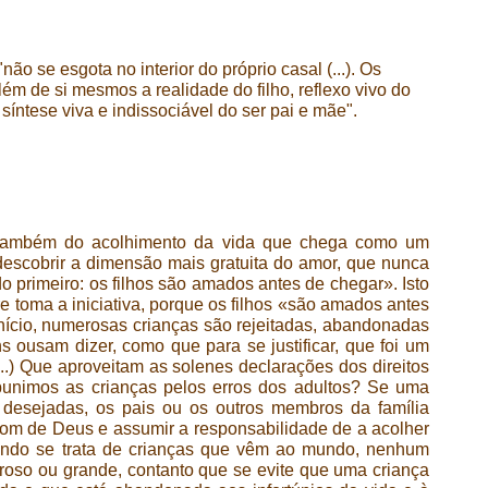
ão se esgota no interior do próprio casal (...). Os
ém de si mesmos a realidade do filho, reflexo vivo do
íntese viva e indissociável do ser pai e mãe".
 também do acolhimento da vida que chega como um
escobrir a dimensão mais gratuita do amor, que nunca
 primeiro: os filhos são amados antes de chegar». Isto
toma a iniciativa, porque os filhos «são amados antes
início, numerosas crianças são rejeitadas, abandonadas
ns ousam dizer, como que para se justificar, que foi um
(...) Que aproveitam as solenes declarações dos direitos
punimos as crianças pelos erros dos adultos? Se uma
desejadas, os pais ou os outros membros da família
dom de Deus e assumir a responsabilidade de a acolher
ando se trata de crianças que vêm ao mundo, nenhum
eroso ou grande, contanto que se evite que uma criança